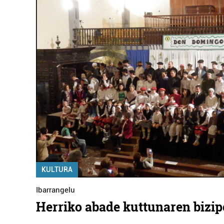
KULTURA
Ibarrangelu
Herriko abade kuttunaren bizi