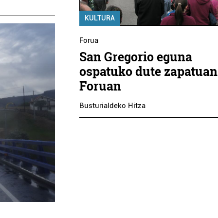
KULTURA
Forua
San Gregorio eguna
ospatuko dute zapatuan
Foruan
Busturialdeko Hitza