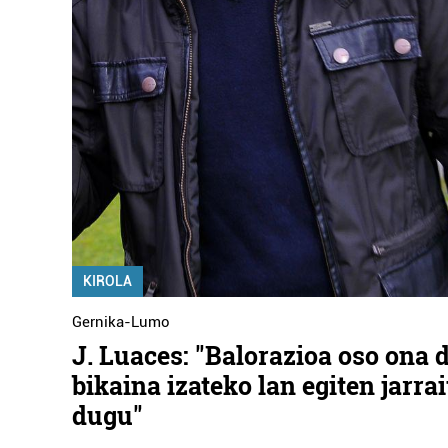
KIROLA
Gernika-Lumo
J. Luaces: "Balorazioa oso ona d
bikaina izateko lan egiten jarra
dugu"