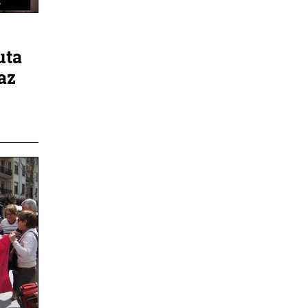
uta
az