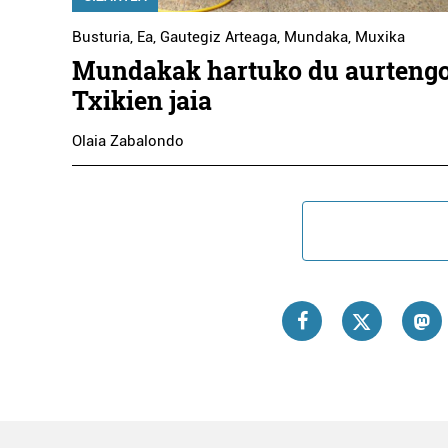
Busturia
,
Ea
,
Gautegiz Arteaga
,
Mundaka
,
Muxika
Mundakak hartuko du aurtengo
Txikien jaia
Olaia Zabalondo