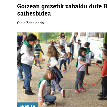
Goizean goizetik zabaldu dute
saihesbidea
Olaia Zabalondo
GIZARTEA