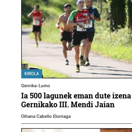
KIROLA
Gernika-Lumo
Ia 500 lagunek eman dute izena
Gernikako III. Mendi Jaian
Oihana Cabello Elorriaga