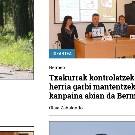
GIZARTEA
Bermeo
Txakurrak kontrolatzek
herria garbi mantentze
kanpaina abian da Ber
Olaia Zabalondo