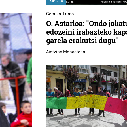
KIROLA
Gernika-Lumo
O. Astarloa: "Ondo jokat
edozeini irabazteko kap
garela erakutsi dugu"
Aintzina Monasterio