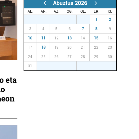
Abuztua 2026
AL.
AR.
AZ.
OG.
OL.
LR.
IG.
27
28
29
30
31
1
2
3
4
5
6
7
8
9
10
11
12
13
14
15
16
17
18
19
20
21
22
23
24
25
26
27
28
29
30
31
1
2
3
4
5
6
o eta
ko
meon