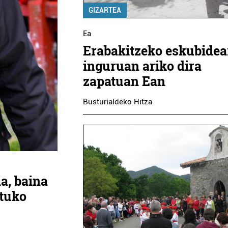
GIZARTEA
Ea
Erabakitzeko eskubidea
inguruan ariko dira
zapatuan Ean
Busturialdeko Hitza
a, baina
ituko