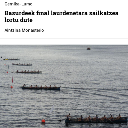
Gernika-Lumo
Basurdeek final laurdenetara sailkatzea
lortu dute
Aintzina Monasterio