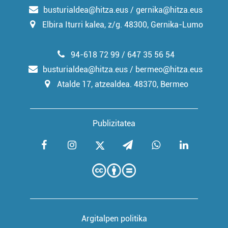
busturialdea@hitza.eus / gernika@hitza.eus
Elbira Iturri kalea, z/g. 48300, Gernika-Lumo
94-618 72 99 / 647 35 56 54
busturialdea@hitza.eus / bermeo@hitza.eus
Atalde 17, atzealdea. 48370, Bermeo
Publizitatea
Argitalpen politika