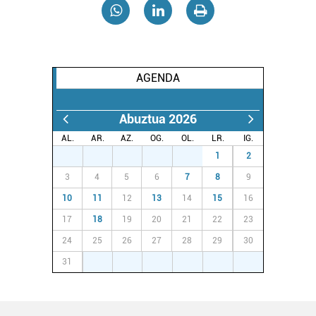
Webgune honek cookie propioak eta hirugarrenen cookie-
fitxategiak erabiltzen ditu. Zure esperientzia eta
zerbitzuak hobetzeko asmoz, cookie teknologiaz
AGENDA
baliatzen gara. Ohar hau onartuz gero, teknologia hori
erabiltzeko baimen esplizitua ematen diguzu.
Gehiago
irakurri
Abuztua 2026
AL.
AR.
AZ.
OG.
OL.
LR.
IG.
27
28
29
30
31
1
2
3
4
5
6
7
8
9
10
11
12
13
14
15
16
17
18
19
20
21
22
23
24
25
26
27
28
29
30
31
1
2
3
4
5
6