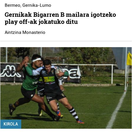
Bermeo
,
Gernika-Lumo
Gernikak Bigarren B mailara igotzeko
play off-ak jokatuko ditu
Aintzina Monasterio
KIROLA