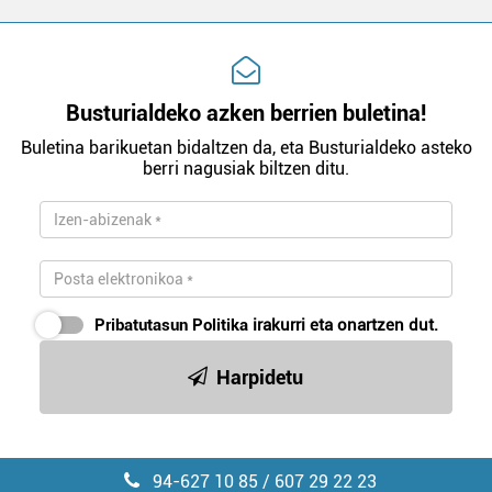
Busturialdeko azken berrien buletina!
Buletina barikuetan bidaltzen da, eta Busturialdeko asteko
berri nagusiak biltzen ditu.
Pribatutasun Politika
irakurri eta onartzen dut.
Harpidetu
94-627 10 85 / 607 29 22 23