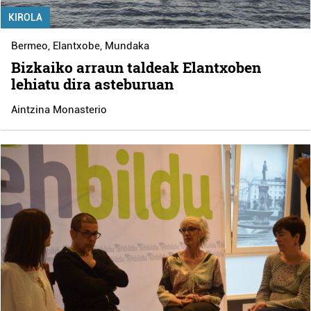
KIROLA
Bermeo
,
Elantxobe
,
Mundaka
Bizkaiko arraun taldeak Elantxoben
lehiatu dira asteburuan
Aintzina Monasterio