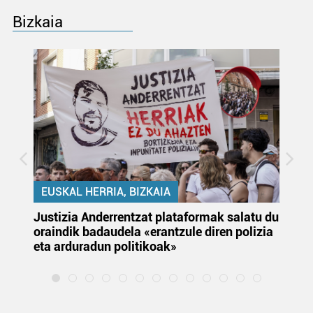
Bizkaia
EUSKAL HERRIA, BIZKAIA
Justizia Anderrentzat plataformak salatu du
Eu
oraindik badaudela «erantzule diren polizia
‘E
eta arduradun politikoak»