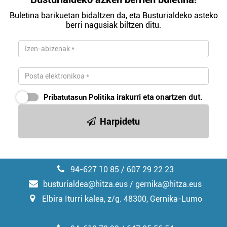
Buletina barikuetan bidaltzen da, eta Busturialdeko asteko
berri nagusiak biltzen ditu.
Pribatutasun Politika
irakurri eta onartzen dut.
Harpidetu
94-627 10 85 / 607 29 22 23
busturialdea@hitza.eus / gernika@hitza.eus
Elbira Iturri kalea, z/g. 48300, Gernika-Lumo