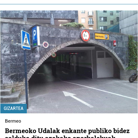
GIZARTEA
Bermeo
Bermeoko Udalak enkante publiko bidez
salduko ditu azokako aparkalekuak