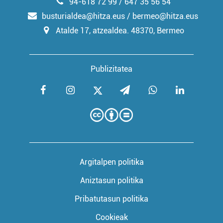
94-618 72 99 / 647 35 56 54
busturialdea@hitza.eus / bermeo@hitza.eus
Atalde 17, atzealdea. 48370, Bermeo
Publizitatea
Argitalpen politika
Aniztasun politika
Pribatutasun politika
Cookieak