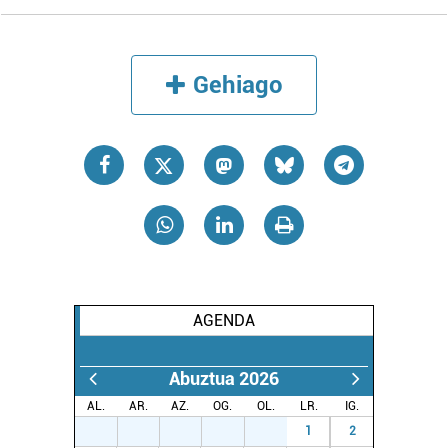
Lortu zure datu pertsonalak prozesatzeko moduari
buruzko informazio gehiago eta ezarri zure lehentasunak
datuen atalean. Edozein unetan alda edo ken dezakezu
Gehiago
zure baimena Cookieen adierazpenean.
Webgune honek cookie propioak eta hirugarrenen cookie-
fitxategiak erabiltzen ditu. Zure esperientzia eta
zerbitzuak hobetzeko asmoz, cookie teknologiaz
baliatzen gara. Ohar hau onartuz gero, teknologia hori
erabiltzeko baimen esplizitua ematen diguzu.
Gehiago
irakurri
AGENDA
Abuztua 2026
AL.
AR.
AZ.
OG.
OL.
LR.
IG.
27
28
29
30
31
1
2