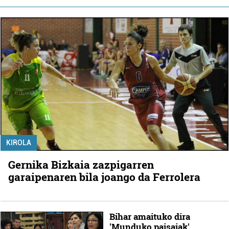
KIROLA
Gernika Bizkaia zazpigarren
garaipenaren bila joango da Ferrolera
Bihar amaituko dira
'Munduko paisaiak'