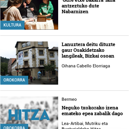
antzeztuko dute
Nabarnizen
KULTURA
Lanuztera deitu dituzte
gaur Osakidetzako
langileak, Bizkai osoan
Oihana Cabello Elorriaga
OROKORRA
Bermeo
Neguko txokorako izena
emateko epea zabalik dago
Lea-Artibai, Mutriku eta
OROKORRA