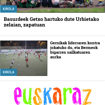
KIROLA
Basurdeek Getxo hartuko dute Urbietako
zelaian, zapatuan
Gernikak liderraren kontra
jokatuko du, eta Bermeok
bigarren sailkatuaren
aurka
KIROLA