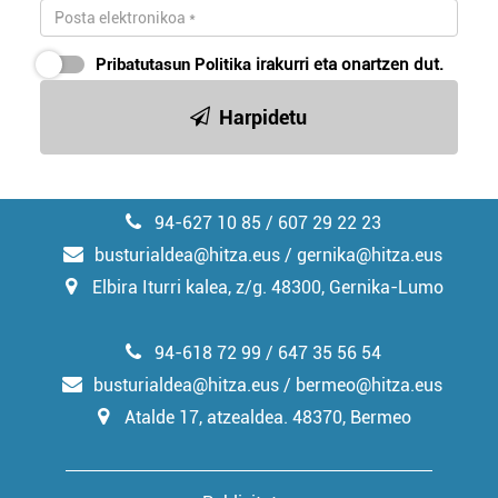
Pribatutasun Politika
irakurri eta onartzen dut.
Harpidetu
94-627 10 85 / 607 29 22 23
busturialdea@hitza.eus / gernika@hitza.eus
Elbira Iturri kalea, z/g. 48300, Gernika-Lumo
94-618 72 99 / 647 35 56 54
busturialdea@hitza.eus / bermeo@hitza.eus
Atalde 17, atzealdea. 48370, Bermeo