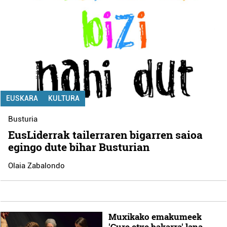
EUSKARA
KULTURA
Busturia
EusLiderrak tailerraren bigarren saioa
egingo dute bihar Busturian
Olaia Zabalondo
Muxikako emakumeek
'Gure etxe bakarra' lana