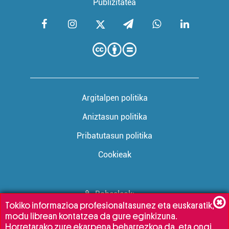
Publizitatea
Argitalpen politika
Aniztasun politika
Pribatutasun politika
Cookieak
Babesleak:
Tokiko informazioa profesionaltasunez eta euskaratik,
modu librean kontatzea da gure eginkizuna.
Horretarako zure ekarpena beharrezkoa da, eta ongi