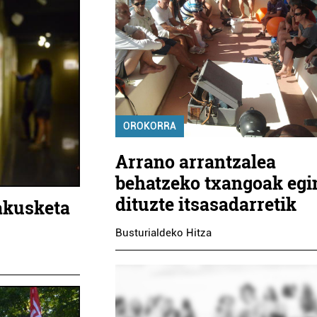
OROKORRA
Arrano arrantzalea
behatzeko txangoak egi
dituzte itsasadarretik
rakusketa
Busturialdeko Hitza