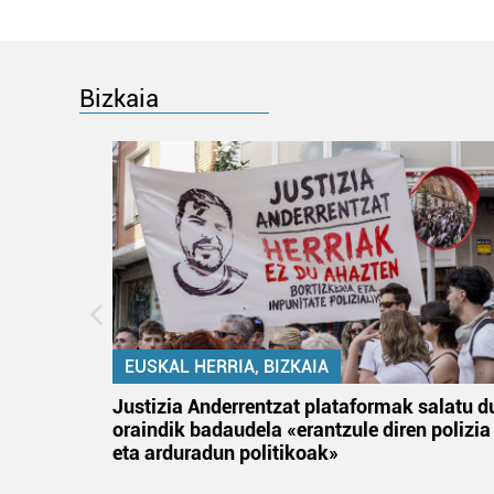
Bizkaia
EUSKAL HERRIA, BIZKAIA
an
Justizia Anderrentzat plataformak salatu d
oraindik badaudela «erantzule diren polizia
eta arduradun politikoak»