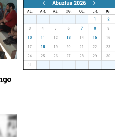
Abuztua 2026
AL.
AR.
AZ.
OG.
OL.
LR.
IG.
27
28
29
30
31
1
2
3
4
5
6
7
8
9
10
11
12
13
14
15
16
17
18
19
20
21
22
23
24
25
26
27
28
29
30
31
1
2
3
4
5
6
ngo