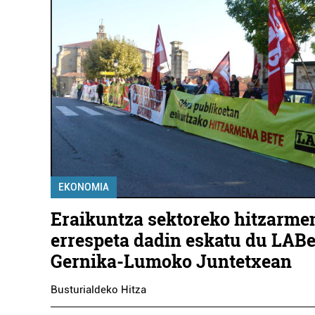
EKONOMIA
Eraikuntza sektoreko hitzarme
errespeta dadin eskatu du LAB
Gernika-Lumoko Juntetxean
Busturialdeko Hitza