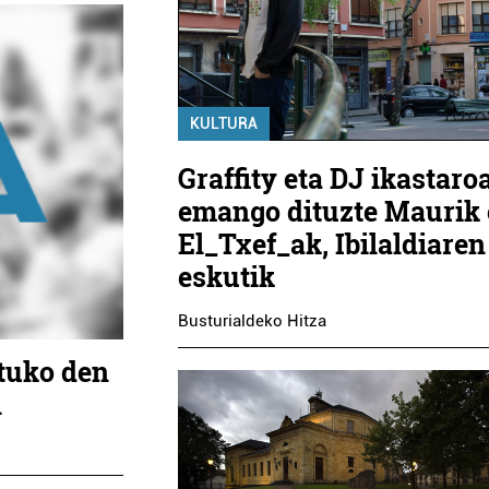
KULTURA
Graffity eta DJ ikastaro
emango dituzte Maurik 
El_Txef_ak, Ibilaldiaren
eskutik
Busturialdeko Hitza
tuko den
n