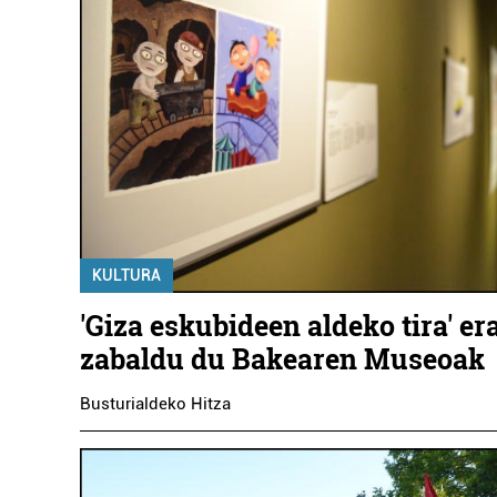
KULTURA
'Giza eskubideen aldeko tira' e
zabaldu du Bakearen Museoak
Busturialdeko Hitza