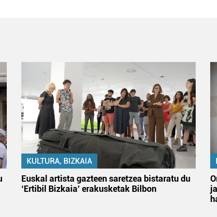
KULTURA, BIZKAIA
u
Euskal artista gazteen saretzea bistaratu du
O
‘Ertibil Bizkaia’ erakusketak Bilbon
j
h