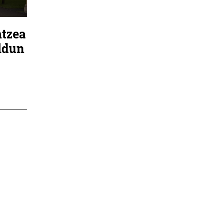
ntzea
ldun