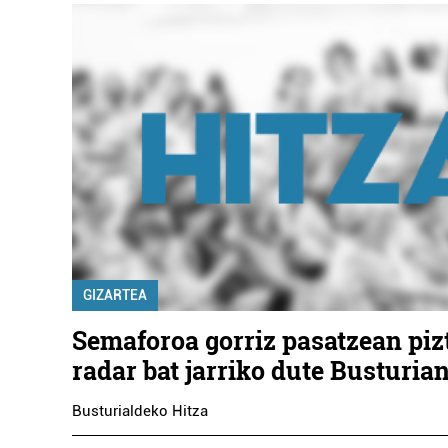
GIZARTEA
Semaforoa gorriz pasatzean piz
radar bat jarriko dute Busturia
Busturialdeko Hitza