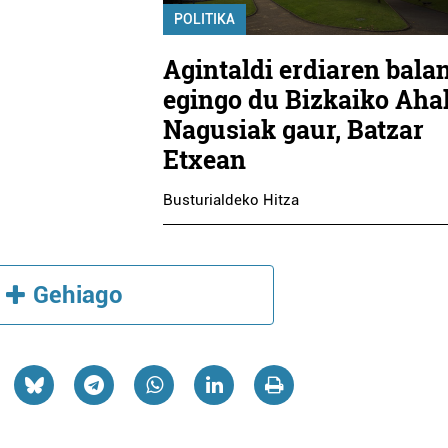
POLITIKA
Agintaldi erdiaren bala
egingo du Bizkaiko Aha
Nagusiak gaur, Batzar
Etxean
Busturialdeko Hitza
Gehiago