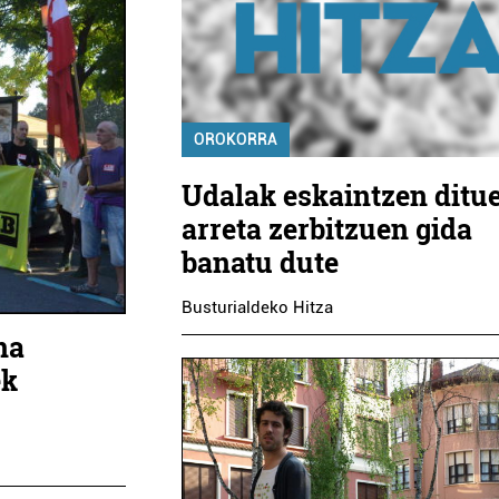
OROKORRA
Udalak eskaintzen ditu
arreta zerbitzuen gida
banatu dute
Busturialdeko Hitza
na
ek