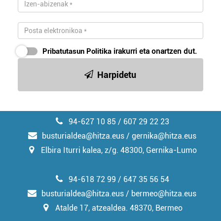
Pribatutasun Politika
irakurri eta onartzen dut.
Harpidetu
94-627 10 85 / 607 29 22 23
busturialdea@hitza.eus / gernika@hitza.eus
Elbira Iturri kalea, z/g. 48300, Gernika-Lumo
94-618 72 99 / 647 35 56 54
busturialdea@hitza.eus / bermeo@hitza.eus
Atalde 17, atzealdea. 48370, Bermeo