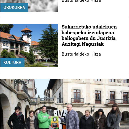
Busturialdeko Hitza
OROKORRA
Sukarrietako udalekuen
babespeko izendapena
baliogabetu du Justizia
Auzitegi Nagusiak
Busturialdeko Hitza
KULTURA