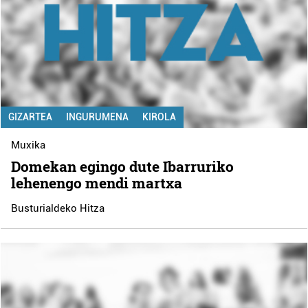
GIZARTEA
INGURUMENA
KIROLA
Muxika
Domekan egingo dute Ibarruriko
lehenengo mendi martxa
Busturialdeko Hitza