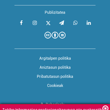
Publizitatea
Argitalpen politika
Aniztasun politika
Pribatutasun politika
Cookieak
Babesleak:
Tokiko informazioa profesionaltasunez eta euskaratik,