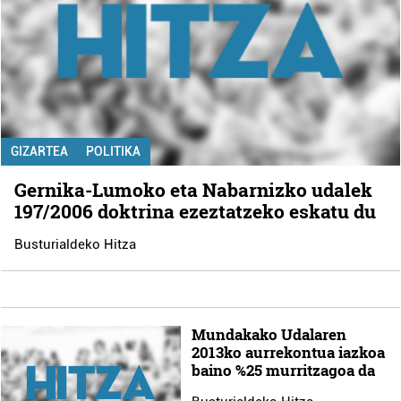
GIZARTEA
POLITIKA
Gernika-Lumoko eta Nabarnizko udalek
197/2006 doktrina ezeztatzeko eskatu du
Busturialdeko Hitza
Mundakako Udalaren
2013ko aurrekontua iazkoa
baino %25 murritzagoa da