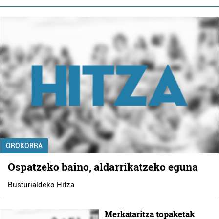
OROKORRA
Ospatzeko baino, aldarrikatzeko eguna
Busturialdeko Hitza
Merkataritza topaketak