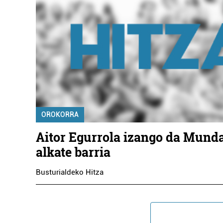
OROKORRA
Aitor Egurrola izango da Mund
alkate barria
Busturialdeko Hitza