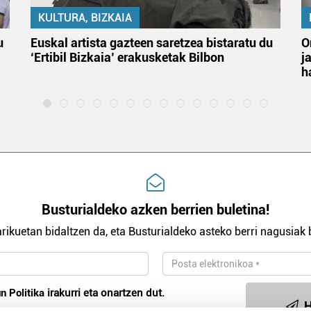
KULTURA, BIZKAIA
u
Euskal artista gazteen saretzea bistaratu du
O
‘Ertibil Bizkaia’ erakusketak Bilbon
j
h
Busturialdeko azken berrien buletina!
rikuetan bidaltzen da, eta Busturialdeko asteko berri nagusiak b
n Politika
irakurri eta onartzen dut.
H