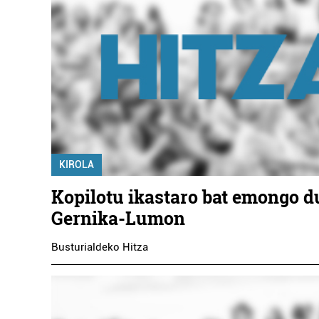
KIROLA
Kopilotu ikastaro bat emongo d
Gernika-Lumon
Busturialdeko Hitza