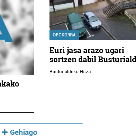
OROKORRA
Euri jasa arazo ugari
sortzen dabil Busturial
Busturialdeko Hitza
akako
Gehiago