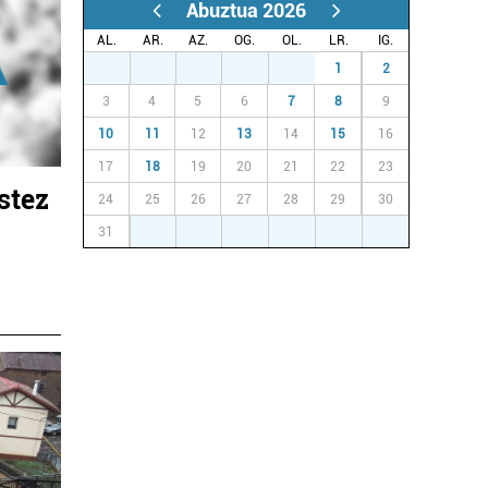
Abuztua 2026
AL.
AR.
AZ.
OG.
OL.
LR.
IG.
27
28
29
30
31
1
2
3
4
5
6
7
8
9
10
11
12
13
14
15
16
17
18
19
20
21
22
23
stez
24
25
26
27
28
29
30
31
1
2
3
4
5
6