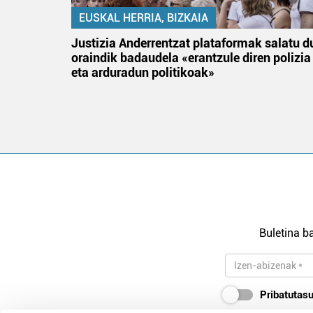
EUSKAL HERRIA, BIZKAIA
tik
Justizia Anderrentzat plataformak salatu d
 gizon
oraindik badaudela «erantzule diren polizia
eta arduradun politikoak»
Buletina ba
Pribatutasu