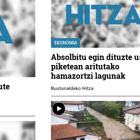
EKONOMIA
Absolbitu egin dituzte u
piketean aritutako
hamazortzi lagunak
ute
Busturialdeko Hitza