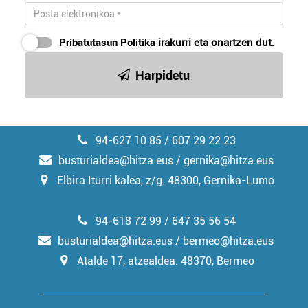
Pribatutasun Politika
irakurri eta onartzen dut.
Harpidetu
94-627 10 85 / 607 29 22 23
busturialdea@hitza.eus / gernika@hitza.eus
Elbira Iturri kalea, z/g. 48300, Gernika-Lumo
94-618 72 99 / 647 35 56 54
busturialdea@hitza.eus / bermeo@hitza.eus
Atalde 17, atzealdea. 48370, Bermeo