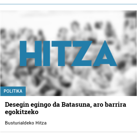
POLITIKA
Desegin egingo da Batasuna, aro barrira
egokitzeko
Busturialdeko Hitza