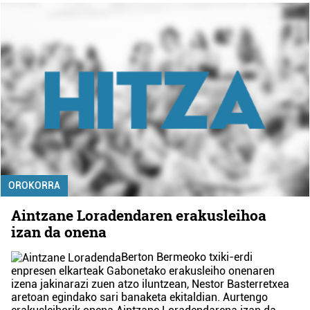
OROKORRA
Aintzane Loradendaren erakusleihoa
izan da onena
Berton Bermeoko txiki-erdi
enpresen elkarteak Gabonetako erakusleiho onenaren
izena jakinarazi zuen atzo iluntzean, Nestor Basterretxea
aretoan egindako sari banaketa ekitaldian. Aurtengo