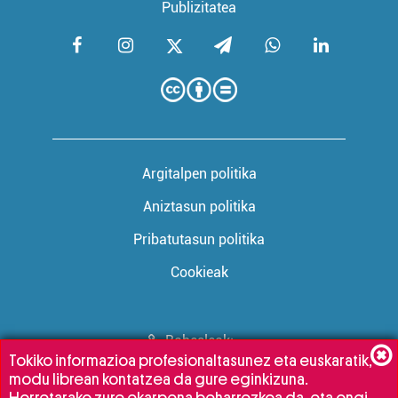
Publizitatea
Argitalpen politika
Aniztasun politika
Pribatutasun politika
Cookieak
Babesleak:
Tokiko informazioa profesionaltasunez eta euskaratik,
modu librean kontatzea da gure eginkizuna.
Horretarako zure ekarpena beharrezkoa da, eta ongi