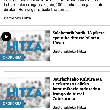
erakusleihorik onena Aintzane Loradendarena izan da.
Lehiaketako oroigarriaz gain, 100 euroko saria jaso dute
dirutan. Horrez gain, Itsuki Irratian …
Bermeoko Hitza
Salaketarik barik, 18 pikete
epaituko dituzte hilaren
10ean
Busturialdeko Hitza
OROKORRA
Jaurlaritzako Kultura eta
Hezkuntza Saileko
komunikazio arduradun
izango da Aitzol
Zubizarreta
OROKORRA
Busturialdeko Hitza