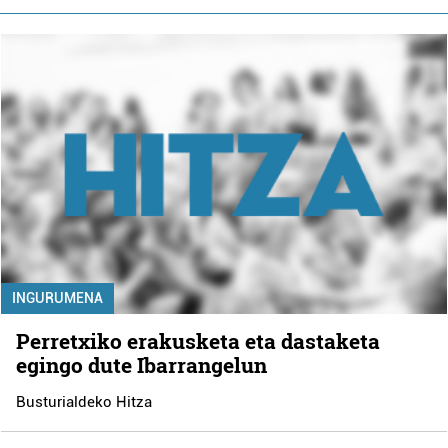
INGURUMENA
Perretxiko erakusketa eta dastaketa
egingo dute Ibarrangelun
Busturialdeko Hitza