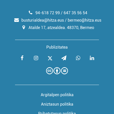
94-618 72 99 / 647 35 56 54
busturialdea@hitza.eus / bermeo@hitza.eus
Atalde 17, atzealdea. 48370, Bermeo
Publizitatea
Argitalpen politika
Aniztasun politika
Pribatutasun politika