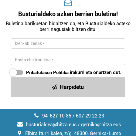
Busturialdeko azken berrien buletina!
Buletina barikuetan bidaltzen da, eta Busturialdeko asteko
berri nagusiak biltzen ditu.
Pribatutasun Politika
irakurri eta onartzen dut.
Harpidetu
94-627 10 85 / 607 29 22 23
busturialdea@hitza.eus / gernika@hitza.eus
Elbira Iturri kalea, z/g. 48300, Gernika-Lumo