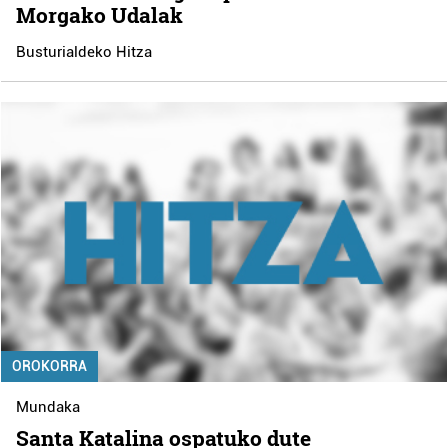
Morgako Udalak
Busturialdeko Hitza
OROKORRA
Mundaka
Santa Katalina ospatuko dute