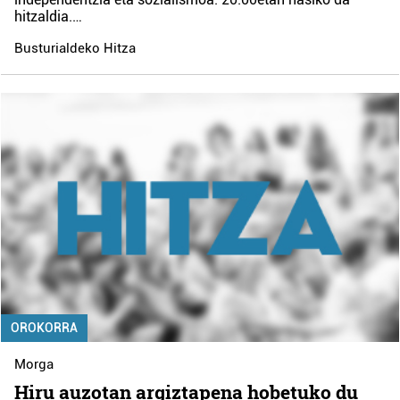
hitzaldia.…
Busturialdeko Hitza
OROKORRA
Morga
Hiru auzotan argiztapena hobetuko du