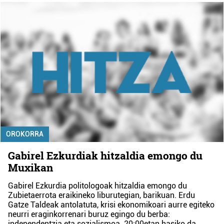
OROKORRA
Gabirel Ezkurdiak hitzaldia emongo du
Muxikan
Gabirel Ezkurdia politologoak hitzaldia emongo du
Zubietaerrota eraikineko liburutegian, barikuan. Erdu
Gatze Taldeak antolatuta, krisi ekonomikoari aurre egiteko
neurri eraginkorrenari buruz egingo du berba:
independentzia eta sozialismoa. 20:00etan hasiko da