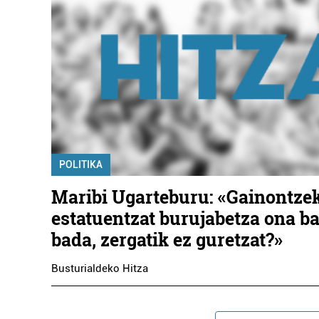
POLITIKA
Maribi Ugarteburu: «Gainontze
estatuentzat burujabetza ona ba
bada, zergatik ez guretzat?»
Busturialdeko Hitza