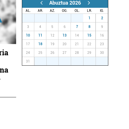
Abuztua 2026
AL.
AR.
AZ.
OG.
OL.
LR.
IG.
27
28
29
30
31
1
2
3
4
5
6
7
8
9
10
11
12
13
14
15
16
17
18
19
20
21
22
23
ria
24
25
26
27
28
29
30
31
1
2
3
4
5
6
ina
»