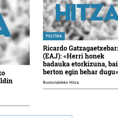
POLITIKA
Ricardo Gatzagaetxebar
(EAJ): «Herri honek
badauka etorkizuna, ba
berton egin behar dugu
ko
ldin
Busturialdeko Hitza