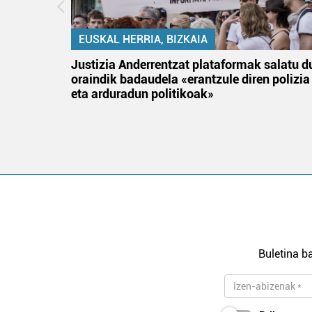
EUSKAL HERRIA, BIZKAIA
an
Justizia Anderrentzat plataformak salatu d
oraindik badaudela «erantzule diren polizia
eta arduradun politikoak»
Buletina ba