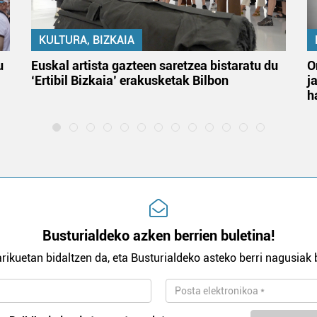
KULTURA, BIZKAIA
u
Euskal artista gazteen saretzea bistaratu du
O
‘Ertibil Bizkaia’ erakusketak Bilbon
j
h
Busturialdeko azken berrien buletina!
rikuetan bidaltzen da, eta Busturialdeko asteko berri nagusiak b