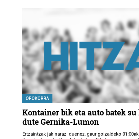
OROKORRA
Kontainer bik eta auto batek su
dute Gernika-Lumon
Ertzaintzak jakinarazi duenez, gaur goizaldeko 01:00a