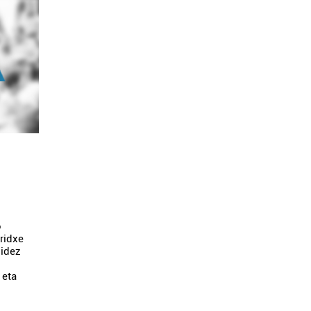
o
ridxe
bidez
 eta