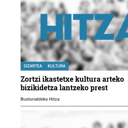
GIZARTEA
KULTURA
Zortzi ikastetxe kultura arteko
bizikidetza lantzeko prest
Busturialdeko Hitza