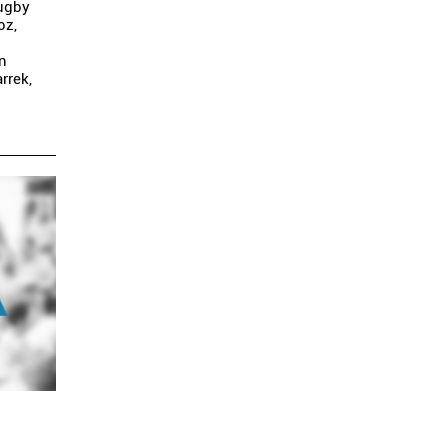
Rugby
oz,
an
rrek,