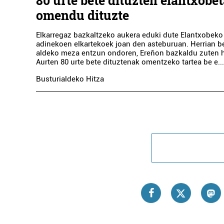
80 urte bete dituzten elantxobe
omendu dituzte
Elkarregaz bazkaltzeko aukera eduki dute Elantxobeko
adinekoen elkartekoek joan den asteburuan. Herrian b
aldeko meza entzun ondoren, Ereñon bazkaldu zuten h
Aurten 80 urte bete dituztenak omentzeko tartea be e...
Busturialdeko Hitza