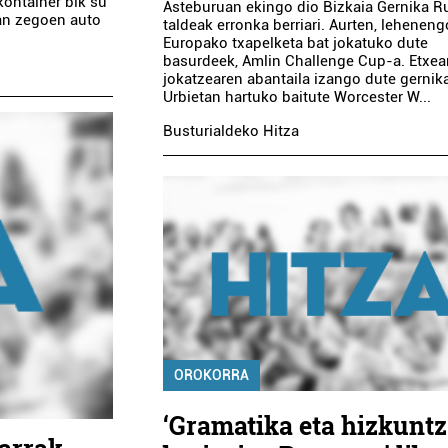
kontainer bik su
Asteburuan ekingo dio Bizkaia Gernika 
ean zegoen auto
taldeak erronka berriari. Aurten, leheneng
Europako txapelketa bat jokatuko dute
basurdeek, Amlin Challenge Cup-a. Etxe
jokatzearen abantaila izango dute gernika
Urbietan hartuko baitute Worcester W...
Busturialdeko Hitza
OROKORRA
‘Gramatika eta hizkuntz