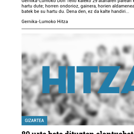
Gernika-Lumoko Don Tello kaleko 29 atariaren parean 
hartu dute; horren ondorioz, gainera, horien aldamen
batek be su hartu du. Dena den, ez da kalte handiri...
Gernika-Lumoko Hitza
GIZARTEA