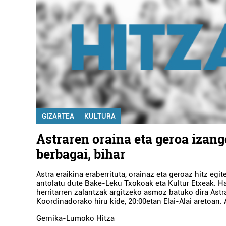
GIZARTEA
KULTURA
Astraren oraina eta geroa izang
berbagai, bihar
Astra eraikina eraberrituta, orainaz eta geroaz hitz egi
antolatu dute Bake-Leku Txokoak eta Kultur Etxeak. H
herritarren zalantzak argitzeko asmoz batuko dira Astr
Koordinadorako hiru kide, 20:00etan Elai-Alai aretoan. A
Gernika-Lumoko Hitza