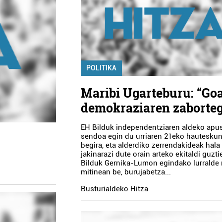
POLITIKA
Maribi Ugarteburu: “Go
demokraziaren zaborteg
EH Bilduk independentziaren aldeko apu
sendoa egin du urriaren 21eko hautesku
begira, eta alderdiko zerrendakideak hala
jakinarazi dute orain arteko ekitaldi guzti
Bilduk Gernika-Lumon egindako lurralde
mitinean be, burujabetza...
Busturialdeko Hitza