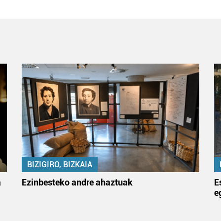
BIZIGIRO, BIZKAIA
a
Ezinbesteko andre ahaztuak
E
e