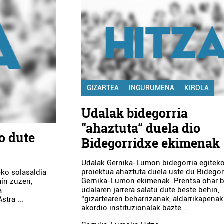
GIZARTEA
INGURUMENA
KIROLA
Udalak bidegorria
“ahaztuta” duela dio
o dute
Bidegorridxe ekimenak
Udalak Gernika-Lumon bidegorria egitek
proiektua ahaztuta duela uste du Bidegor
teko solasaldia
Gernika-Lumon ekimenak. Prentsa ohar 
ain zuzen,
udalaren jarrera salatu dute beste behin,
a
“gizartearen beharrizanak, aldarrikapenak
stra ...
akordio instituzionalak bazte...