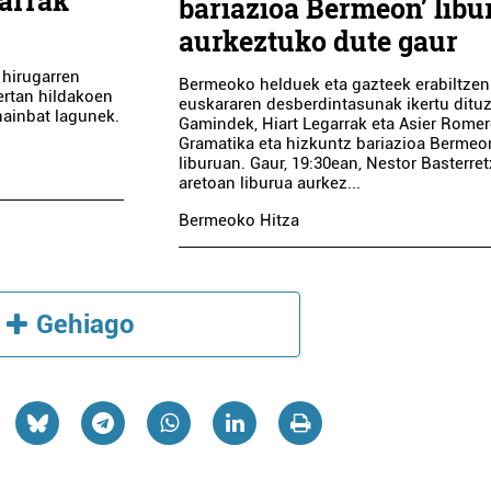
tarrak
bariazioa Bermeon’ libu
aurkeztuko dute gaur
 hirugarren
Bermeoko helduek eta gazteek erabiltze
ertan hildakoen
euskararen desberdintasunak ikertu dituz
ainbat lagunek.
Gamindek, Hiart Legarrak eta Asier Rome
Gramatika eta hizkuntz bariazioa Bermeo
liburuan. Gaur, 19:30ean, Nestor Basterre
aretoan liburua aurkez...
Bermeoko Hitza
Gehiago