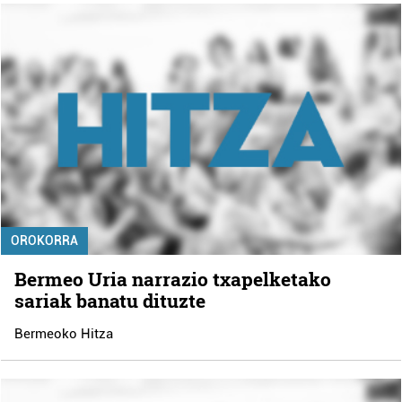
OROKORRA
Bermeo Uria narrazio txapelketako
sariak banatu dituzte
Bermeoko Hitza