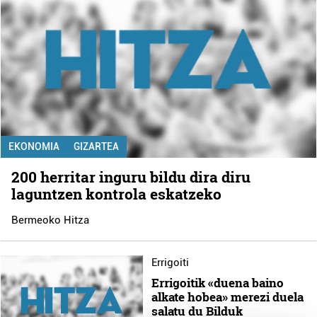
EKONOMIA
GIZARTEA
200 herritar inguru bildu dira diru
laguntzen kontrola eskatzeko
Bermeoko Hitza
Errigoiti
Errigoitik «duena baino
alkate hobea» merezi duela
salatu du Bilduk