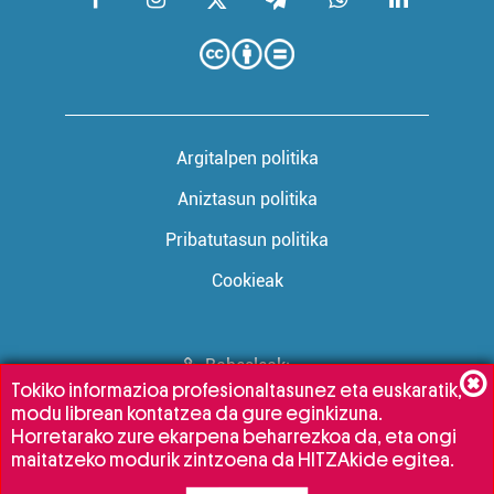
Argitalpen politika
Aniztasun politika
Pribatutasun politika
Cookieak
Babesleak:
Tokiko informazioa profesionaltasunez eta euskaratik,
modu librean kontatzea da gure eginkizuna.
Horretarako zure ekarpena beharrezkoa da, eta ongi
maitatzeko modurik zintzoena da HITZAkide egitea.