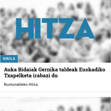
KIROLA
Auka Bidaiak Gernika taldeak Euskadiko
Txapelketa irabazi du
Busturialdeko Hitza