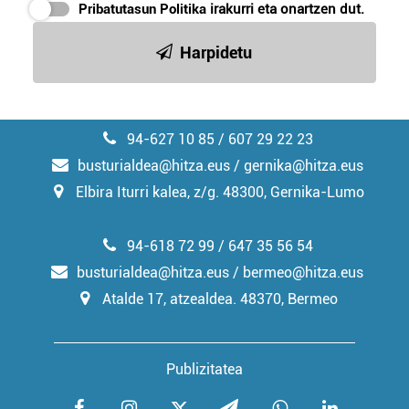
Pribatutasun Politika
irakurri eta onartzen dut.
Harpidetu
94-627 10 85 / 607 29 22 23
busturialdea@hitza.eus / gernika@hitza.eus
Elbira Iturri kalea, z/g. 48300, Gernika-Lumo
94-618 72 99 / 647 35 56 54
busturialdea@hitza.eus / bermeo@hitza.eus
Atalde 17, atzealdea. 48370, Bermeo
Publizitatea