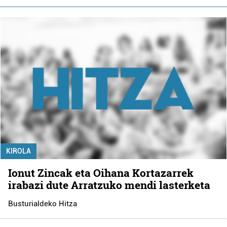
KIROLA
Ionut Zincak eta Oihana Kortazarrek
irabazi dute Arratzuko mendi lasterketa
Busturialdeko Hitza